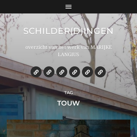
SCHILDER(D)INGEN
overzicht van het werk van MARIJKE
LANGIUS
TAG
TOUW