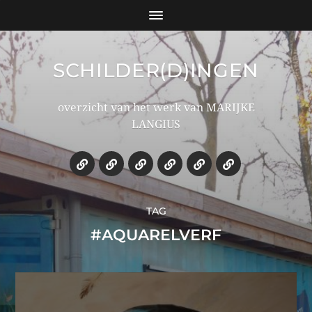
SCHILDER(D)INGEN
overzicht van het werk van MARIJKE
LANGIUS
TAG
#AQUARELVERF